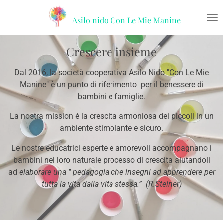
Vai
Asilo nido
Con Le Mie Manine
al
contenuto
principale
Crescere insieme
Dal 2016, la società cooperativa Asilo Nido "Con Le Mie
Manine" è un punto di riferimento per il benessere di
bambini e famiglie.
La nostra mission è la crescita armoniosa dei piccoli in un
ambiente stimolante e sicuro.
Le nostre educatrici esperte e amorevoli accompagnano i
bambini nel loro naturale processo di crescita aiutandoli
ad
elaborare una " pedagogia che insegni ad apprendere per
tutta la vita dalla vita stessa.” (R.Steiner)