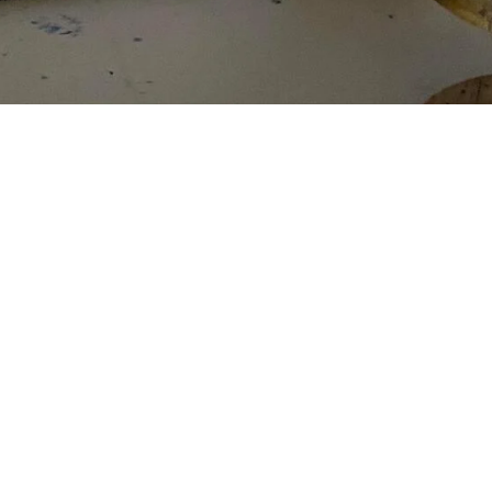
La programmazione educativa che ci
guida
La nostra programmazione educativa è uno strumento
dinamico per definire e verificare costantemente l’offerta