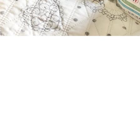
Cura del corpo: Benessere a 360 gradi
"Abbi buona cura del tuo corpo, è l’unico posto in cui dovrai
vivere" (J. Rhon). Questa frase guida il nostro approccio. Il
corpo visto non solo come contenitore, ma come parte
fondamentale del nostro benessere psicologico: attraverso
di lui, sentiamo, viviamo e ci relazioniamo. Iniziare da piccoli